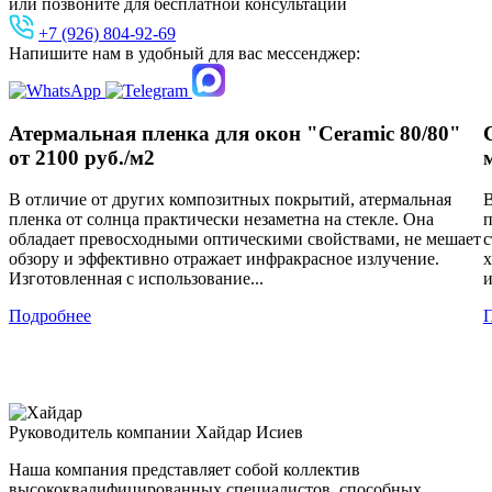
или позвоните для бесплатной консультации
+7 (926) 804-92-69
Напишите нам в удобный для вас мессенджер:
Атермальная пленка для окон "Ceramic 80/80"
от 2100 руб./м2
В отличие от других композитных покрытий, атермальная
В
пленка от солнца практически незаметна на стекле. Она
п
обладает превосходными оптическими свойствами, не мешает
с
обзору и эффективно отражает инфракрасное излучение.
х
Изготовленная с использование...
и
Подробнее
Руководитель компании
Хайдар Исиев
Наша компания представляет собой коллектив
высококвалифицированных специалистов, способных