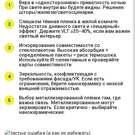
Вера в «одностороннюю» приватность ночью.
При свете внутри вы будете видны. Решение:
шторы/жалюзи/светосценарии.
Слишком тёмная пленка в жилой комнате.
Недостаток дневного света и «пещерный»
эффект. Держите VLT ≥35–40%, если вам важен
светлый интерьер.
Игнорирование совместимости со
стеклопакетом. Высокая абсорбция +
определённые пакеты = риск термошока.
Используйте IR-селективные и проверяйте
карты совместимости.
Зеркальность, конфликтующая с
требованиями фасада/УК. Если есть
ограничения, берите нанокерамику с низкой
внешней отражаемостью.
Выбор металлизированной плёнки там, где
важна связь. Металлизированные могут
экранировать. Если критично - выбирайте
нанокерамические.