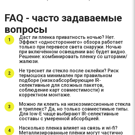
FAQ - часто задаваемые
вопросы
Даст ли пленка приватность ночью? Нет.
Эффект «одностороннего» обзора работает
только при перевесе света снаружи. Ночью
при включённом освещении вас будет видно.
Решение: комбинировать пленку со шторами/
жалюзи.
Не треснет ли стекло после оклейки? Риск
термошока минимален при правильном
подборе (низкоабсорбирующие IR-
селективные для сложных пакетов,
соблюдение карт совместимости) и
корректном монтаже.
Можно ли клеить на низкоэмиссионные стекла
и триплекс? Да, но только совместимые типы.
Для low-E чаще выбирают IR-селективные
составы с умеренной абсорбцией.
Насколько пленка влияет на связь и wi-fi?
Металлизированные плёнки могут частично