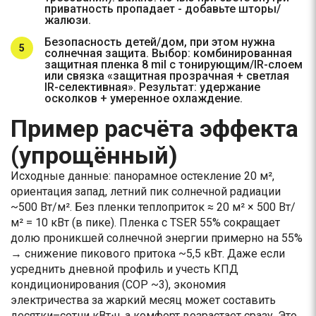
приватность пропадает - добавьте шторы/
жалюзи.
Безопасность детей/дом, при этом нужна
солнечная защита. Выбор: комбинированная
защитная пленка 8 mil с тонирующим/IR-слоем
или связка «защитная прозрачная + светлая
IR-селективная». Результат: удержание
осколков + умеренное охлаждение.
Пример расчёта эффекта
(упрощённый)
Исходные данные: панорамное остекление 20 м²,
ориентация запад, летний пик солнечной радиации
~500 Вт/м². Без пленки теплоприток ≈ 20 м² × 500 Вт/
м² = 10 кВт (в пике). Пленка с TSER 55% сокращает
долю проникшей солнечной энергии примерно на 55%
→ снижение пикового притока ~5,5 кВт. Даже если
усреднить дневной профиль и учесть КПД
кондиционирования (COP ~3), экономия
электричества за жаркий месяц может составить
десятки–сотни кВт⋅ч, а комфорт возрастает сразу. Это