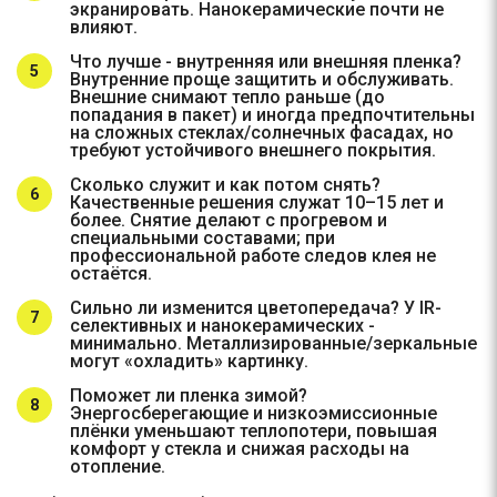
экранировать. Нанокерамические почти не
влияют.
Что лучше - внутренняя или внешняя пленка?
Внутренние проще защитить и обслуживать.
Внешние снимают тепло раньше (до
попадания в пакет) и иногда предпочтительны
на сложных стеклах/солнечных фасадах, но
требуют устойчивого внешнего покрытия.
Сколько служит и как потом снять?
Качественные решения служат 10–15 лет и
более. Снятие делают с прогревом и
специальными составами; при
профессиональной работе следов клея не
остаётся.
Сильно ли изменится цветопередача? У IR-
селективных и нанокерамических -
минимально. Металлизированные/зеркальные
могут «охладить» картинку.
Поможет ли пленка зимой?
Энергосберегающие и низкоэмиссионные
плёнки уменьшают теплопотери, повышая
комфорт у стекла и снижая расходы на
отопление.