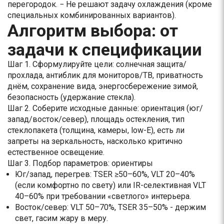
перегородок. − Не решают задачу охлаждения (кроме
специальных комбинированных вариантов).
Алгоритм выбора: от
задачи к спецификации
Шаг 1. Сформулируйте цели: солнечная защита/
прохлада, антиблик для мониторов/ТВ, приватность
днём, сохранение вида, энергосбережение зимой,
безопасность (удержание стекла).
Шаг 2. Соберите исходные данные: ориентация (юг/
запад/восток/север), площадь остекления, тип
стеклопакета (толщина, камеры, low-E), есть ли
запреты на зеркальность, насколько критично
естественное освещение.
Шаг 3. Подбор параметров: ориентиры
Юг/запад, перегрев: TSER ≥50–60%, VLT 20–40%
(если комфортно по свету) или IR-селективная VLT
40–60% при требовании «светлого» интерьера.
Восток/север: VLT 50–70%, TSER 35–50% - держим
свет, гасим жару в меру.