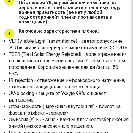
Пожелания УК/управляющей компании по
зеркальности, требования к внешнему виду,
ночная приватность (её нет у любой
«односторонней» плёнки против света в
помещении).
Ключевые характеристики пленок:
VLT (Visible Light Transmittance) - светопропускание,
%. Для жилых интерьеров чаще оптимальны 35–70%.
TSER (Total Solar Energy Rejected) - доля отражённой/
поглощённой солнечной энергии, %. Чем выше, тем
прохладнее. Хорошие значения для юг/запад: 50–
65%.
IR-rejection - отвержение инфракрасного излучения,
отвечает за «ощущение тепла» от солнца.
UV-blocking - защита от УФ до 99%, снижает
выгорание.
Отражаемость (наружная/внутренняя) - влияет на
фасад и эффект «зеркала».
Эмиссия (ε) и U-value - важны для энергосбережения
зимой (низкоэмиссионные решения).
Поглощение - слишком «жаркие» пленки на