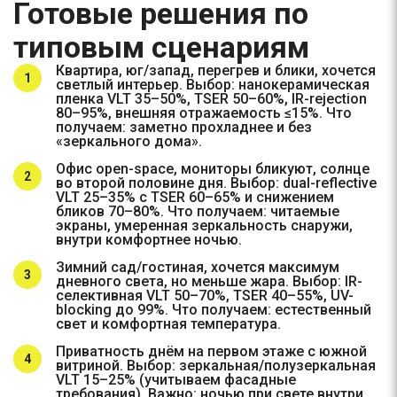
Готовые решения по
типовым сценариям
Квартира, юг/запад, перегрев и блики, хочется
светлый интерьер. Выбор: нанокерамическая
пленка VLT 35–50%, TSER 50–60%, IR-rejection
80–95%, внешняя отражаемость ≤15%. Что
получаем: заметно прохладнее и без
«зеркального дома».
Офис open-space, мониторы бликуют, солнце
во второй половине дня. Выбор: dual-reflective
VLT 25–35% с TSER 60–65% и снижением
бликов 70–80%. Что получаем: читаемые
экраны, умеренная зеркальность снаружи,
внутри комфортнее ночью.
Зимний сад/гостиная, хочется максимум
дневного света, но меньше жара. Выбор: IR-
селективная VLT 50–70%, TSER 40–55%, UV-
blocking до 99%. Что получаем: естественный
свет и комфортная температура.
Приватность днём на первом этаже с южной
витриной. Выбор: зеркальная/полузеркальная
VLT 15–25% (учитываем фасадные
требования). Важно: ночью при свете внутри