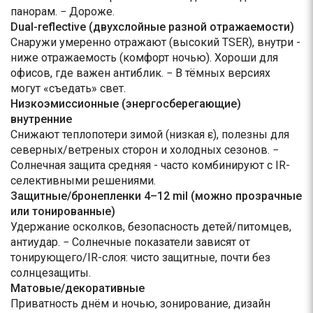
панорам. − Дороже.
Dual-reflective (двухслойные разной отражаемости)
Снаружи умеренно отражают (высокий TSER), внутри -
ниже отражаемость (комфорт ночью). Хороши для
офисов, где важен антиблик. − В тёмных версиях
могут «съедать» свет.
Низкоэмиссионные (энергосберегающие)
внутренние
Снижают теплопотери зимой (низкая ε), полезны для
северных/ветреных сторон и холодных сезонов. −
Солнечная защита средняя - часто комбинируют с IR-
селективными решениями.
Защитные/бронепленки 4–12 mil (можно прозрачные
или тонированные)
Удержание осколков, безопасность детей/питомцев,
антиудар. − Солнечные показатели зависят от
тонирующего/IR-слоя: чисто защитные, почти без
солнцезащиты.
Матовые/декоративные
Приватность днём и ночью, зонирование, дизайн