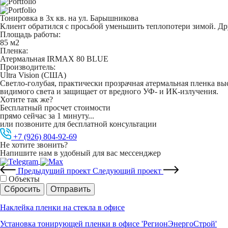
Тонировка в 3х кв. на ул. Барышникова
Клиент обратился с просьбой уменьшить теплопотери зимой. Дру
Площадь работы:
85 м2
Пленка:
Атермальная IRMAX 80 BLUE
Производитель:
Ultra Vision (США)
Светло-голубая, практически прозрачная атермальная пленка в
видимого света и защищает от вредного УФ- и ИК-излучения.
Хотите так же?
Бесплатный просчет стоимости
прямо сейчас за 1 минуту...
или позвоните для бесплатной консультации
+7 (926) 804-92-69
Не хотите звонить?
Напишите нам в удобный для вас мессенджер
Предыдущий проект
Следующий проект
Объекты
Сбросить
Отправить
Наклейка пленки на стекла в офисе
Установка тонирующей пленки в офисе 'РегионЭнергоСтрой'